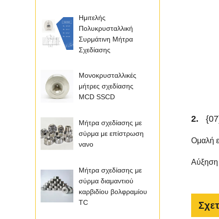
Ημιτελής
Πολυκρυσταλλική
Συρμάτινη Μήτρα
Σχεδίασης
Μονοκρυσταλλικές
μήτρες σχεδίασης
MCD SSCD
2.
{07
Μήτρα σχεδίασης με
σύρμα με επίστρωση
Ομαλή 
νανο
Αύξηση 
Μήτρα σχεδίασης με
σύρμα διαμαντιού
καρβιδίου βολφραμίου
TC
Σχετ